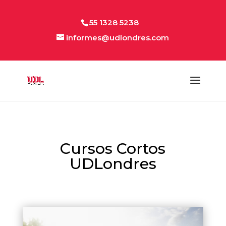
55 1328 5238
informes@udlondres.com
Cursos Cortos
UDLondres