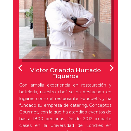
Víctor Orlando Hurtado
Figueroa
Con amplia experiencia en restauración y
hotelería, nuestro chef se ha destacado en
lugares como el restaurante Fouquet’s y ha
fundado su empresa de catering, Conceptos
Gourmet, con la que ha atendido eventos de
hasta 1800 personas. Desde 2012, imparte
clases en la Universidad de Londres en