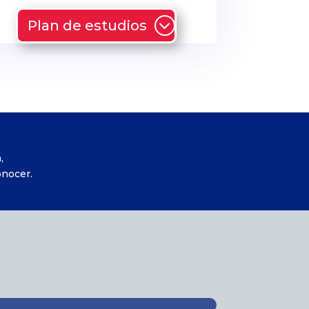
Plan de estudios
,
onocer.