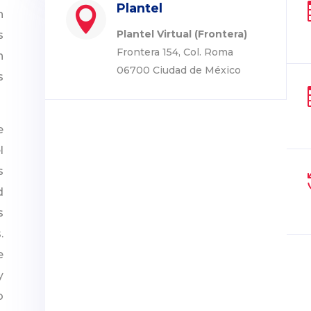
Plantel

n
Plantel Virtual (Frontera)
s
Frontera 154, Col. Roma
n
06700 Ciudad de México
s
e
l
s
d
s
.
e
y
o