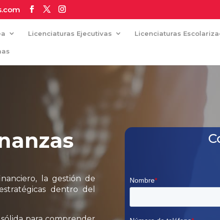
s.com
ea
Licenciaturas Ejecutivas
Licenciaturas Escolariz
mas
inanzas
C
financiero, la gestión de
estratégicas dentro del
 sólida para comprender