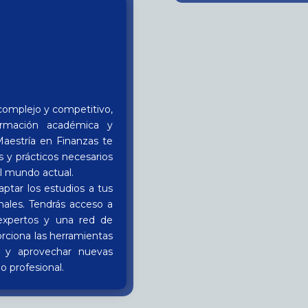
complejo y competitivo,
ormación académica y
Maestría en Finanzas te
s y prácticos necesarios
el mundo actual.
aptar los estudios a tus
nales. Tendrás acceso a
 expertos y una red de
orciona las herramientas
a y aprovechar nuevas
o profesional.