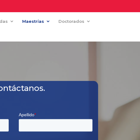
adas
Maestrías
Doctorados
ontáctanos.