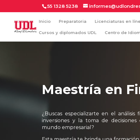
55 1328 5238
informes@udlondre
Inicio
Preparatoria
Licenciaturas en lín
Cursos y diplomados UDL
Centro de Idio
Maestría en F
¿Buscas especializarte en el análisis 
inversiones y la toma de decisiones 
mundo empresarial?
Esta maestría te brinda una formación