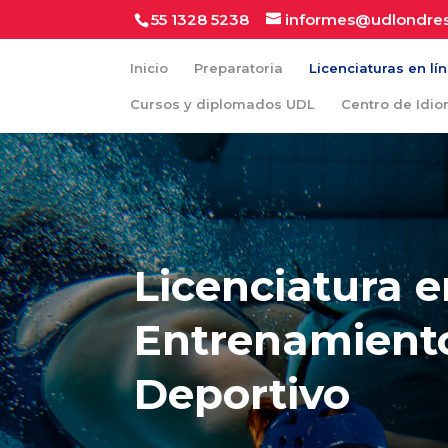
55 1328 5238
informes@udlondre
Inicio
Preparatoria
Licenciaturas en lí
Cursos y diplomados UDL
Centro de Idi
Licenciatura 
Entrenamient
Deportivo