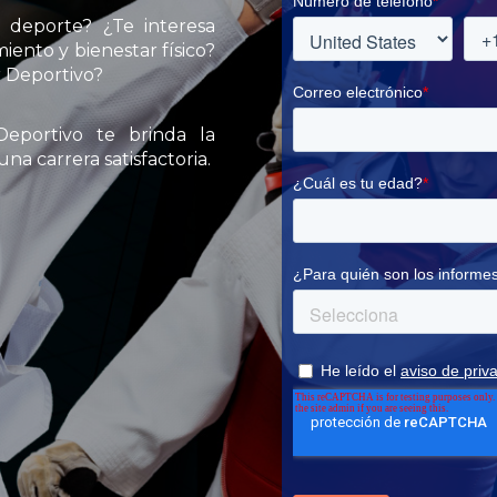
 deporte? ¿Te interesa
iento y bienestar físico?
r Deportivo?
Deportivo te brinda la
na carrera satisfactoria.