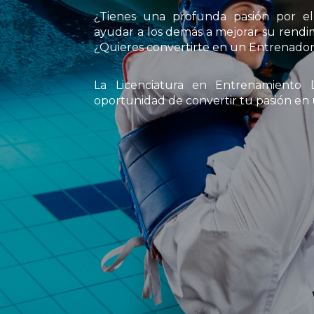
¿Tienes una profunda pasión por el
ayudar a los demás a mejorar su rendim
¿Quieres convertirte en un Entrenado
La Licenciatura en Entrenamiento 
oportunidad de convertir tu pasión en u