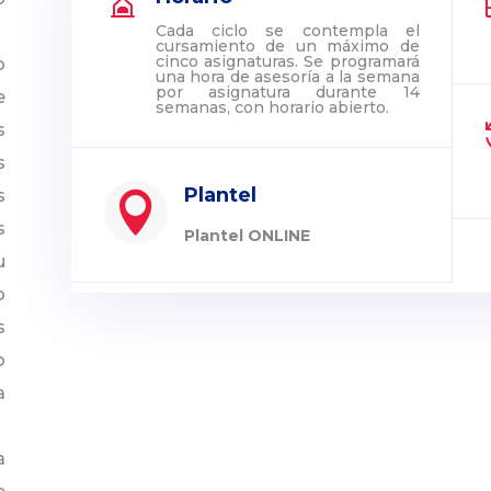
Cada ciclo se contempla el
cursamiento de un máximo de
cinco asignaturas. Se programará
o
una hora de asesoría a la semana
por asignatura durante 14
e
semanas, con horario abierto.
s
s
Plantel
s

s
Plantel ONLINE
u
o
s
o
a
a