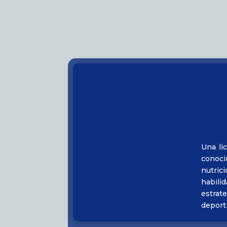
Una li
conoci
nutric
habili
estrat
deporti