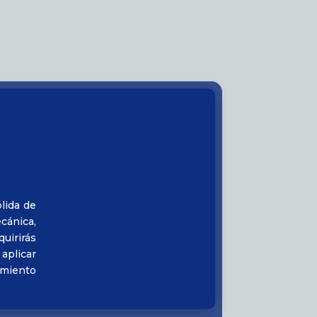
lida de
cánica,
uirirás
aplicar
imiento