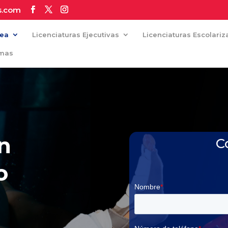
s.com
nea
Licenciaturas Ejecutivas
Licenciaturas Escolari
omas
en
C
o