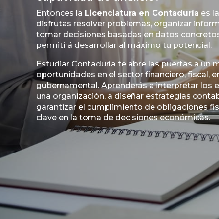
Entonces la
Licenciatura en Contaduría
es la
disfrutas resolver problemas, organizar inform
tomar decisiones basadas en datos concretos,
permitirá desarrollar al máximo tu potencial.
Estudiar Contaduría te abre las puertas a un
oportunidades en el sector financiero, fiscal, 
gubernamental. Aprenderás a interpretar los 
una organización, a diseñar estrategias contab
garantizar el cumplimiento de obligaciones fis
clave en la toma de decisiones económicas.