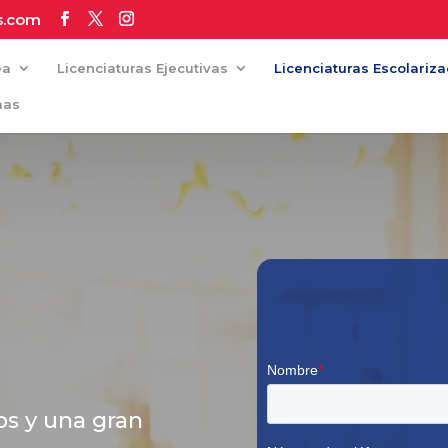
s.com
ea
Licenciaturas Ejecutivas
Licenciaturas Escolariz
mas
os y una gran