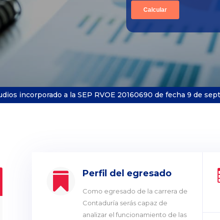
udios incorporado a la
SEP
RVOE 20160690 de fecha 9 de sept
Perfil del egresado

Como egresado de la carrera de
Contaduría serás capaz de
analizar el funcionamiento de las