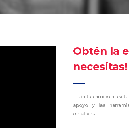
Obtén la 
necesitas!
Inicia tu camino al éxi
apoyo y las herramie
objetivos.