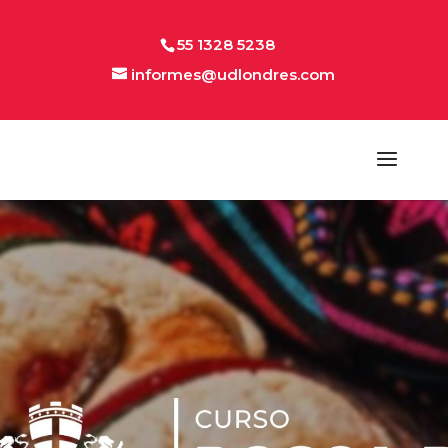
55 1328 5238
informes@udlondres.com