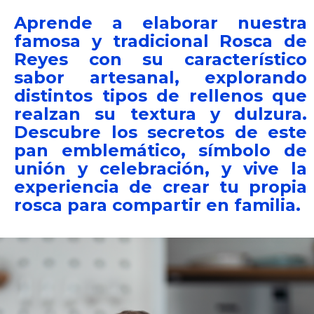
Aprende a elaborar nuestra
famosa y tradicional Rosca de
Reyes con su característico
sabor artesanal, explorando
distintos tipos de rellenos que
realzan su textura y dulzura.
Descubre los secretos de este
pan emblemático, símbolo de
unión y celebración, y vive la
experiencia de crear tu propia
rosca para compartir en familia.