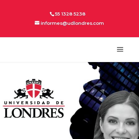
55 1328 5238
informes@udlondres.com