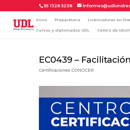
55 1328 5238
informes@udlondre
Inicio
Preparatoria
Licenciaturas en lín
Cursos y diplomados UDL
Centro de Idio
EC0439 – Facilitació
Certificaciones CONOCER