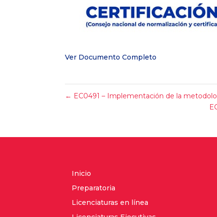
Ver Documento Completo
←
EC0491 – Implementación de la metodologí
EC
Inicio
Preparatoria
Licenciaturas en línea