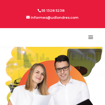
55 1328 5238
informes@udlondres.com