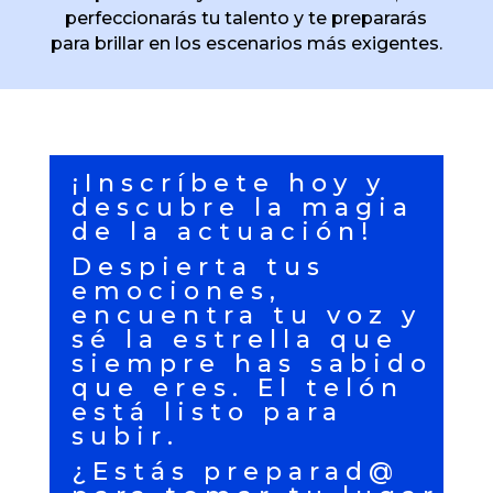
perfeccionarás tu talento y te prepararás
para brillar en los escenarios más exigentes.
¡Inscríbete hoy y
descubre la magia
de la actuación!
Despierta tus
emociones,
encuentra tu voz y
sé la estrella que
siempre has sabido
que eres. El telón
está listo para
subir.
¿Estás preparad@