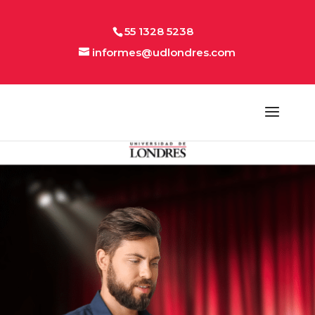
55 1328 5238
informes@udlondres.com