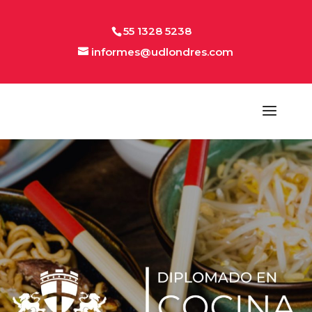
55 1328 5238
informes@udlondres.com