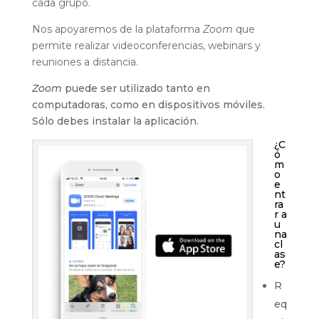
cada grupo.
Nos apoyaremos de la plataforma
Zoom
que
permite realizar videoconferencias, webinars y
reuniones a distancia.
Zoom
puede ser utilizado tanto en
computadoras, como en dispositivos móviles.
Sólo debes instalar la aplicación.
¿C
ó
m
o
e
nt
ra
r a
u
na
cl
as
e?
R
eq